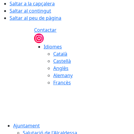
Saltar a la capçalera
Saltar al contingut
Saltar al peu de pàgina
Contactar
Idiomes
Català
Castellà
Anglès
Alemany
Francès
06.08.2026 | 13:33
Ajuntament
Salutació de l'Alcaldessa