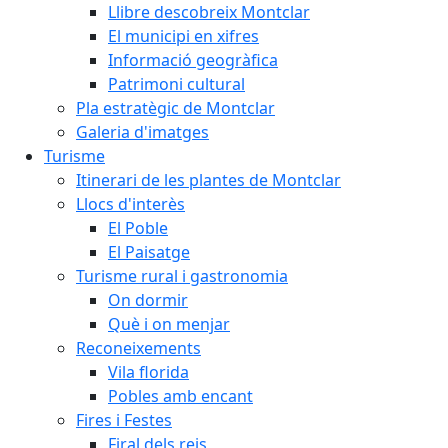
Llibre descobreix Montclar
El municipi en xifres
Informació geogràfica
Patrimoni cultural
Pla estratègic de Montclar
Galeria d'imatges
Turisme
Itinerari de les plantes de Montclar
Llocs d'interès
El Poble
El Paisatge
Turisme rural i gastronomia
On dormir
Què i on menjar
Reconeixements
Vila florida
Pobles amb encant
Fires i Festes
Firal dels reis