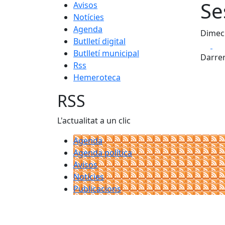
Se
Avisos
Notícies
Agenda
Dimecr
Butlletí digital
Fa
Butlletí municipal
Darrer
Rss
Hemeroteca
RSS
L'actualitat a un clic
Agenda
Agenda política
Avisos
Notícies
Publicacions