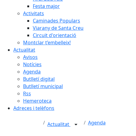
Festa major
Activitats
Caminades Populars
Viarany de Santa Creu
Circuit d'orientació
Montclar t’embelleix!
Actualitat
Avisos
Notícies
Agenda
Butlletí digital
Butlletí municipal
Rss
Hemeroteca
Adreces i telèfons
Agenda
Actualitat