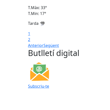
T.Màx: 33°
T.Min: 17°
Tarda
1
2
Anterior
Següent
Butlletí digital
Subscriu-te