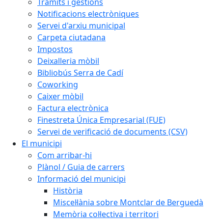
Tràmits i gestions
Notificacions electròniques
Servei d'arxiu municipal
Carpeta ciutadana
Impostos
Deixalleria mòbil
Bibliobús Serra de Cadí
Coworking
Caixer mòbil
Factura electrònica
Finestreta Única Empresarial (FUE)
Servei de verificació de documents (CSV)
El municipi
Com arribar-hi
Plànol / Guia de carrers
Informació del municipi
Història
Miscel·lània sobre Montclar de Berguedà
Memòria col·lectiva i territori