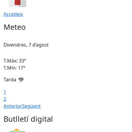
Accedeix
Meteo
Divendres, 7 d’agost
D
T.Màx: 33°
T
T.Min: 17°
T
Tarda
T
1
2
Anterior
Següent
Butlletí digital