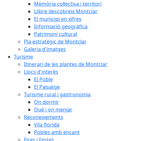
Memòria col·lectiva i territori
Llibre descobreix Montclar
El municipi en xifres
Informació geogràfica
Patrimoni cultural
Pla estratègic de Montclar
Galeria d'imatges
Turisme
Itinerari de les plantes de Montclar
Llocs d'interès
El Poble
El Paisatge
Turisme rural i gastronomia
On dormir
Què i on menjar
Reconeixements
Vila florida
Pobles amb encant
Fires i Festes