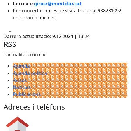
Correu-e
:
girosr@montclar.cat
Per concertar hores de visita trucar al 938231092
en horari d'oficines.
Facebook
X
Darrera actualització: 9.12.2024 | 13:24
RSS
L'actualitat a un clic
Agenda
Agenda política
Avisos
Notícies
Publicacions
Adreces i telèfons