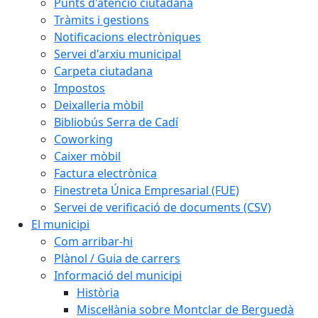
Punts d'atenció ciutadana
Tràmits i gestions
Notificacions electròniques
Servei d'arxiu municipal
Carpeta ciutadana
Impostos
Deixalleria mòbil
Bibliobús Serra de Cadí
Coworking
Caixer mòbil
Factura electrònica
Finestreta Única Empresarial (FUE)
Servei de verificació de documents (CSV)
El municipi
Com arribar-hi
Plànol / Guia de carrers
Informació del municipi
Història
Miscel·lània sobre Montclar de Berguedà