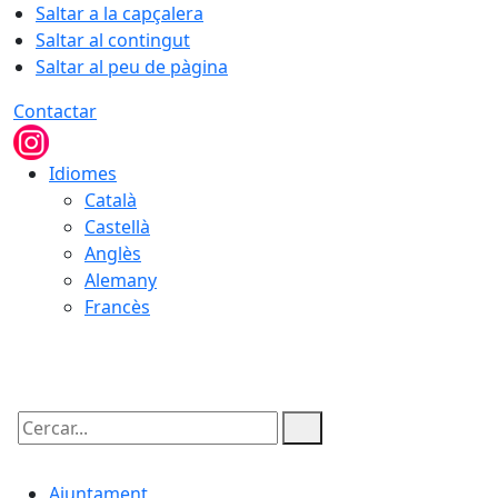
Saltar a la capçalera
Saltar al contingut
Saltar al peu de pàgina
Contactar
Idiomes
Català
Castellà
Anglès
Alemany
Francès
07.08.2026 | 07:22
Cercar:
Ajuntament