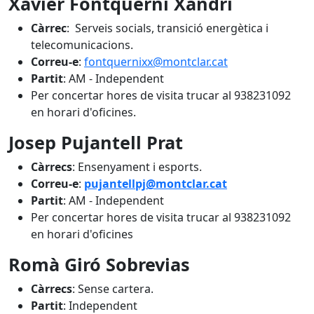
Xavier Fontquerni Xandri
Càrrec
: Serveis socials, transició energètica i
telecomunicacions.
Correu-e
:
fontquernixx@montclar.cat
Partit
: AM - Independent
Per concertar hores de visita trucar al 938231092
en horari d'oficines.
Josep Pujantell Prat
Càrrecs
: Ensenyament i esports.
Correu-e
:
pujantellpj@montclar.cat
Partit
: AM - Independent
Per concertar hores de visita trucar al 938231092
en horari d'oficines
Romà Giró Sobrevias
Càrrecs
: Sense cartera.
Partit
: Independent