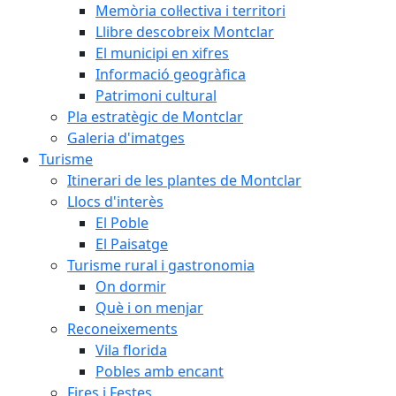
Memòria col·lectiva i territori
Llibre descobreix Montclar
El municipi en xifres
Informació geogràfica
Patrimoni cultural
Pla estratègic de Montclar
Galeria d'imatges
Turisme
Itinerari de les plantes de Montclar
Llocs d'interès
El Poble
El Paisatge
Turisme rural i gastronomia
On dormir
Què i on menjar
Reconeixements
Vila florida
Pobles amb encant
Fires i Festes