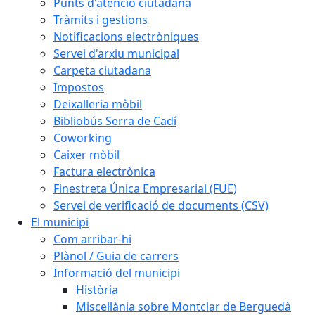
Punts d'atenció ciutadana
Tràmits i gestions
Notificacions electròniques
Servei d'arxiu municipal
Carpeta ciutadana
Impostos
Deixalleria mòbil
Bibliobús Serra de Cadí
Coworking
Caixer mòbil
Factura electrònica
Finestreta Única Empresarial (FUE)
Servei de verificació de documents (CSV)
El municipi
Com arribar-hi
Plànol / Guia de carrers
Informació del municipi
Història
Miscel·lània sobre Montclar de Berguedà