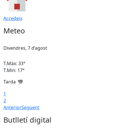
Accedeix
Meteo
Divendres, 7 d’agost
D
T.Màx: 33°
T
T.Min: 17°
T
Tarda
T
1
2
Anterior
Següent
Butlletí digital