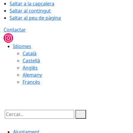
Saltar a la capçalera
Saltar al contingut
Saltar al peu de pàgina
Contactar
Idiomes
Català
Castellà
Anglès
Alemany
Francès
07.08.2026 | 03:42
Cercar:
Ajuntament