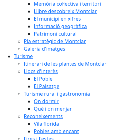
Memòria col·lectiva i territori
Llibre descobreix Montclar
El municipi en xifres
Informació geogràfica
Patrimoni cultural
Pla estratègic de Montclar
Galeria d'imatges
Turisme
Itinerari de les plantes de Montclar
Llocs d'interès
El Poble
El Paisatge
Turisme rural i gastronomia
On dormir
Què i on menjar
Reconeixements
Vila florida
Pobles amb encant
Fires i Festes