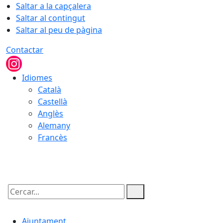
Saltar a la capçalera
Saltar al contingut
Saltar al peu de pàgina
Contactar
Idiomes
Català
Castellà
Anglès
Alemany
Francès
06.08.2026 | 22:01
Cercar:
Ajuntament