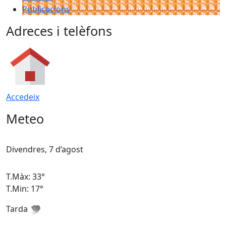
Publicacions
Adreces i telèfons
Accedeix
Meteo
Divendres, 7 d’agost
D
T.Màx: 33°
T
T.Min: 17°
T
Tarda
T