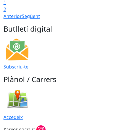
1
2
Anterior
Següent
Butlletí digital
Subscriu-te
Plànol / Carrers
Accedeix
Xarxes socials: