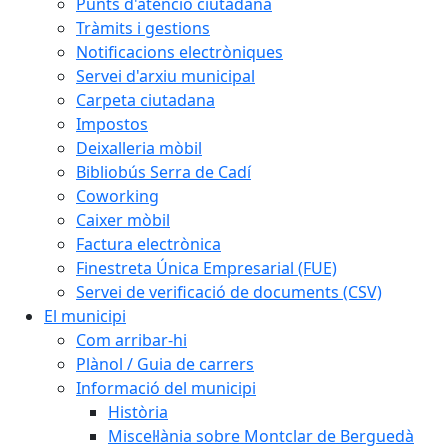
Punts d'atenció ciutadana
Tràmits i gestions
Notificacions electròniques
Servei d'arxiu municipal
Carpeta ciutadana
Impostos
Deixalleria mòbil
Bibliobús Serra de Cadí
Coworking
Caixer mòbil
Factura electrònica
Finestreta Única Empresarial (FUE)
Servei de verificació de documents (CSV)
El municipi
Com arribar-hi
Plànol / Guia de carrers
Informació del municipi
Història
Miscel·lània sobre Montclar de Berguedà