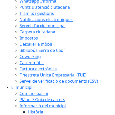
Whatsapp Informa
Punts d'atenció ciutadana
Tràmits i gestions
Notificacions electròniques
Servei d'arxiu municipal
Carpeta ciutadana
Impostos
Deixalleria mòbil
Bibliobús Serra de Cadí
Coworking
Caixer mòbil
Factura electrònica
Finestreta Única Empresarial (FUE)
Servei de verificació de documents (CSV)
El municipi
Com arribar-hi
Plànol / Guia de carrers
Informació del municipi
Història