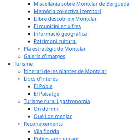
Miscel·lània sobre Montclar de Berguedà
Memòria col·lectiva i territori
Llibre descobreix Montclar
El municipi en xifres
Informació geogràfica
Patrimoni cultural
Pla estratègic de Montclar
Galeria d'imatges
Turisme
Itinerari de les plantes de Montclar
Llocs d'interès
El Poble
El Paisatge
Turisme rural i gastronomia
On dormir
Què i on menjar
Reconeixements
Vila florida
Pobles amb encant