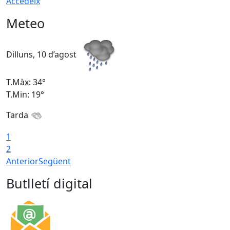
Accedeix
Meteo
Dilluns, 10 d’agost
D
T.Màx: 34°
T
T.Min: 19°
T
Tarda
T
1
2
Anterior
Següent
Butlletí digital