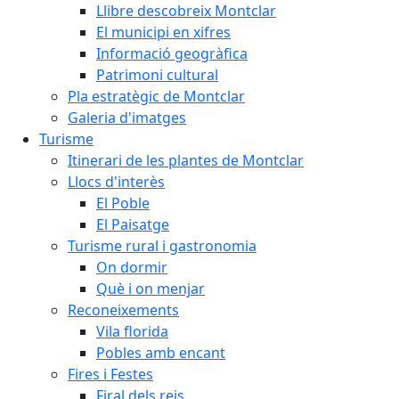
Llibre descobreix Montclar
El municipi en xifres
Informació geogràfica
Patrimoni cultural
Pla estratègic de Montclar
Galeria d'imatges
Turisme
Itinerari de les plantes de Montclar
Llocs d'interès
El Poble
El Paisatge
Turisme rural i gastronomia
On dormir
Què i on menjar
Reconeixements
Vila florida
Pobles amb encant
Fires i Festes
Firal dels reis