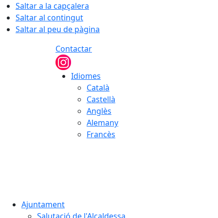
Saltar a la capçalera
Saltar al contingut
Saltar al peu de pàgina
Contactar
Idiomes
Català
Castellà
Anglès
Alemany
Francès
08.08.2026 | 04:22
Ajuntament
Salutació de l'Alcaldessa