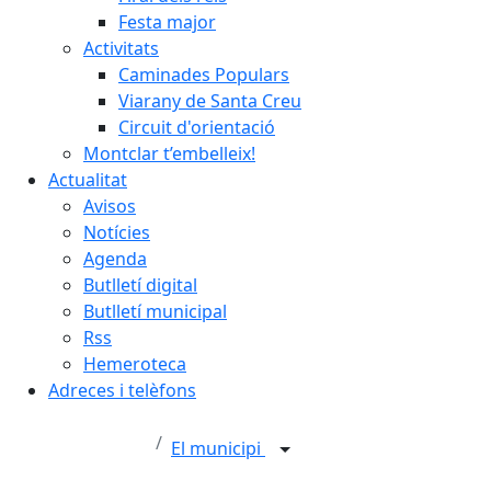
Festa major
Activitats
Caminades Populars
Viarany de Santa Creu
Circuit d'orientació
Montclar t’embelleix!
Actualitat
Avisos
Notícies
Agenda
Butlletí digital
Butlletí municipal
Rss
Hemeroteca
Adreces i telèfons
El municipi