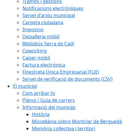
Tràmits i gestions
Notificacions electròniques
Servei d'arxiu municipal
Carpeta ciutadana
Impostos
Deixalleria mòbil
Bibliobús Serra de Cadí
Coworking
Caixer mòbil
Factura electrònica
Finestreta Única Empresarial (FUE)
Servei de verificació de documents (CSV)
El municipi
Com arribar-hi
Plànol / Guia de carrers
Informació del municipi
Història
Miscel·lània sobre Montclar de Berguedà
Memòria col·lectiva i territori