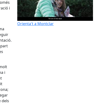
 només
ació i
Orienta't a Montclar
una
eguir
ntació.
 part
es
molt
a i
nt
it
zona;
regar
 dels