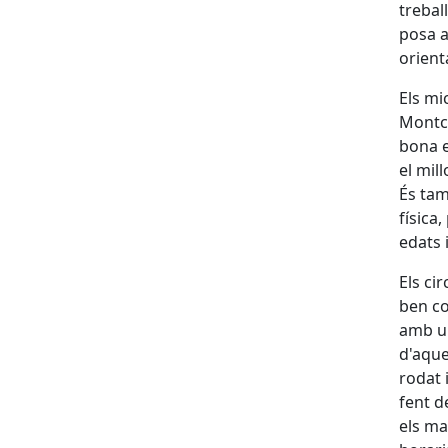
trebal
posa a
orient
Els mi
Montcl
bona e
el mil
És tam
física
edats 
Els ci
ben co
amb un
d'aque
rodat 
fent d
els ma