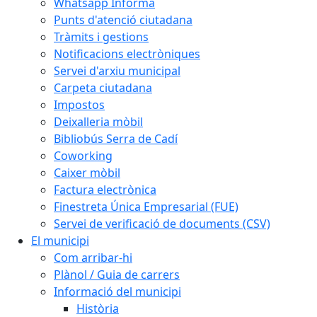
Whatsapp Informa
Punts d'atenció ciutadana
Tràmits i gestions
Notificacions electròniques
Servei d'arxiu municipal
Carpeta ciutadana
Impostos
Deixalleria mòbil
Bibliobús Serra de Cadí
Coworking
Caixer mòbil
Factura electrònica
Finestreta Única Empresarial (FUE)
Servei de verificació de documents (CSV)
El municipi
Com arribar-hi
Plànol / Guia de carrers
Informació del municipi
Història