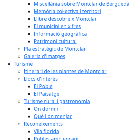
Miscel·lània sobre Montclar de Berguedà
Memòria col·lectiva i territori
Llibre descobreix Montclar
El municipi en xifres
Informació geogràfica
Patrimoni cultural
Pla estratègic de Montclar
Galeria d'imatges
Turisme
Itinerari de les plantes de Montclar
Llocs d'interès
El Poble
El Paisatge
Turisme rural i gastronomia
On dormir
Què i on menjar
Reconeixements
Vila florida
Pobles amb encant