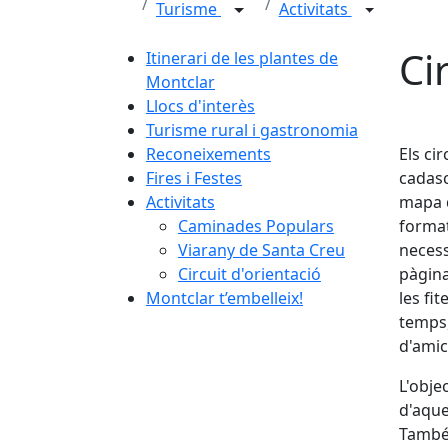
Turisme
Activitats
Ci
Itinerari de les plantes de
Montclar
Llocs d'interès
Turisme rural i gastronomia
Reconeixements
Els ci
Fires i Festes
cadasc
Activitats
mapa q
Caminades Populars
format
Viarany de Santa Creu
necess
Circuit d'orientació
pàgina
Montclar t’embelleix!
les fi
temps,
d'amic
L'obje
d'aque
També 