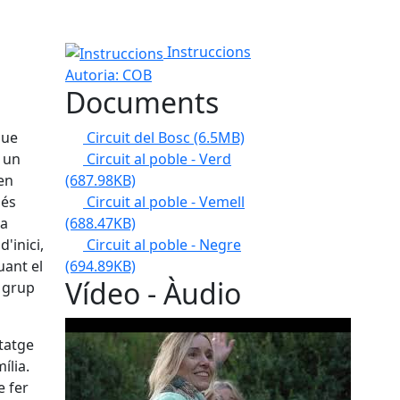
Instruccions
Instruccions
Autoria: COB
Documents
Circuit del Bosc
(6.5MB)
que
Circuit al poble - Verd
l un
(687.98KB)
en
Circuit al poble - Vemell
 és
(688.47KB)
ta
Circuit al poble - Negre
'inici,
(694.89KB)
uant el
Vídeo - Àudio
 grup
ntatge
ília.
e fer