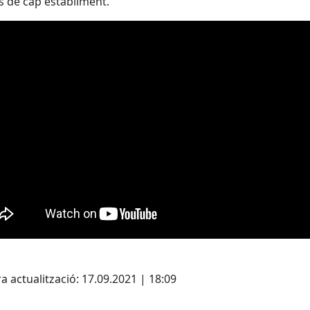
s de cap establiment.
cebook
X
a actualització: 17.09.2021 | 18:09