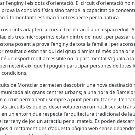
lar l'enginy i els dots d'orientació. El circuit d'orientació no
 prova la condició física sinó també la capacitat de concentr
ació fomentant l'estimació i el respecte per la natura.
crosprints adapten la cursa d'orientació a un espai reduït. A
ar, els tres microsprints estan dintre del nucli, per passar 
stona posant a prova l'enginy de tota la família i per acons
lor resultat o esbrinar qui del grup d'amics té més bona orie
bé un esport molt accessible on la part mental s'iguala a la
, permetent així que hi puguin participar persones de totes l
i condicions.
rcuits de Montclar permeten descobrir una nova destinació 
municada als grans centres urbans; a una hora de Barcelon
 circuit permanent i sempre a punt per utilitzar-se. L'enca
sts circuits és que es desenvolupen en un nucli sense tràns
i en un entorn que respecta l'arquitectura tradicional de la 
el terreny de joc un atractiu per si mateix. Es poden descar
pes directament des d'aquesta pàgina web sense dependre