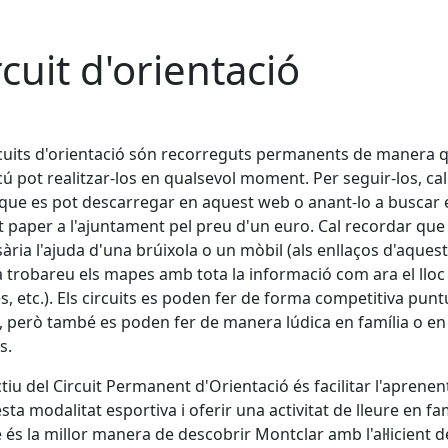
rcuit d'orientació
rcuits d'orientació són recorreguts permanents de manera 
ú pot realitzar-los en qualsevol moment. Per seguir-los, ca
ue es pot descarregar en aquest web o anant-lo a buscar 
 paper a l'ajuntament pel preu d'un euro. Cal recordar que
ària l'ajuda d'una brúixola o un mòbil (als enllaços d'aques
 trobareu els mapes amb tota la informació com ara el lloc d
tes, etc.). Els circuits es poden fer de forma competitiva punt
 però també es poden fer de manera lúdica en família o en
s.
ctiu del Circuit Permanent d'Orientació és facilitar l'aprene
sta modalitat esportiva i oferir una activitat de lleure en fam
és la millor manera de descobrir Montclar amb l'al·licient d