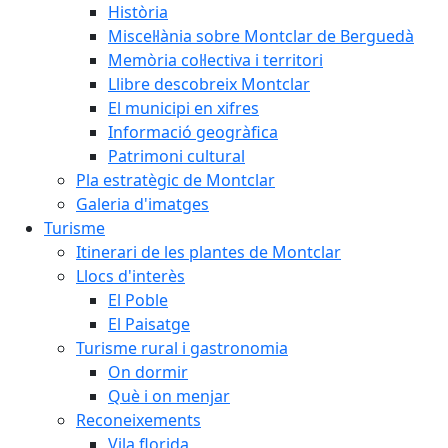
Història
Miscel·lània sobre Montclar de Berguedà
Memòria col·lectiva i territori
Llibre descobreix Montclar
El municipi en xifres
Informació geogràfica
Patrimoni cultural
Pla estratègic de Montclar
Galeria d'imatges
Turisme
Itinerari de les plantes de Montclar
Llocs d'interès
El Poble
El Paisatge
Turisme rural i gastronomia
On dormir
Què i on menjar
Reconeixements
Vila florida