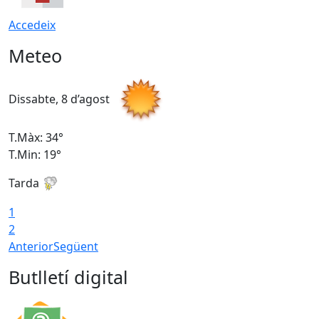
Accedeix
Meteo
Dissabte, 8 d’agost
D
T.Màx: 34°
T
T.Min: 19°
T
Tarda
T
1
2
Anterior
Següent
Butlletí digital