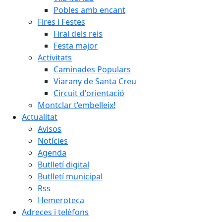
Pobles amb encant
Fires i Festes
Firal dels reis
Festa major
Activitats
Caminades Populars
Viarany de Santa Creu
Circuit d'orientació
Montclar t’embelleix!
Actualitat
Avisos
Notícies
Agenda
Butlletí digital
Butlletí municipal
Rss
Hemeroteca
Adreces i telèfons