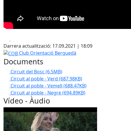
Facebook
X
Darrera actualització: 17.09.2021 | 18:09
COB
Club Orientació Berguedà
Documents
Circuit del Bosc
(6.5MB)
Circuit al poble - Verd
(687.98KB)
Circuit al poble - Vemell
(688.47KB)
Circuit al poble - Negre
(694.89KB)
Vídeo - Àudio