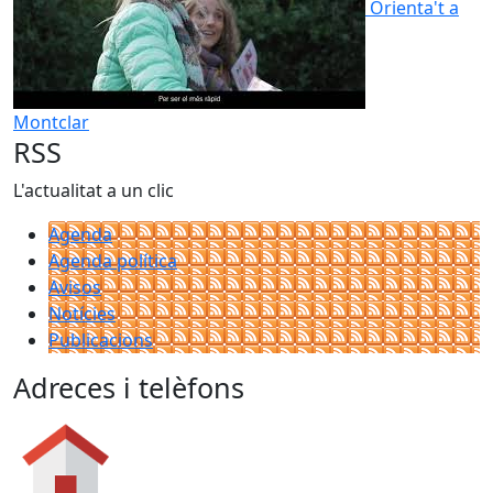
Orienta't a
Montclar
RSS
L'actualitat a un clic
Agenda
Agenda política
Avisos
Notícies
Publicacions
Adreces i telèfons