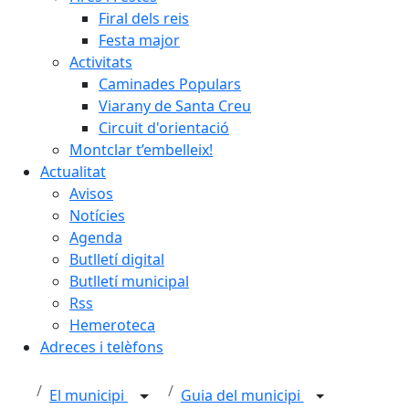
Firal dels reis
Festa major
Activitats
Caminades Populars
Viarany de Santa Creu
Circuit d'orientació
Montclar t’embelleix!
Actualitat
Avisos
Notícies
Agenda
Butlletí digital
Butlletí municipal
Rss
Hemeroteca
Adreces i telèfons
El municipi
Guia del municipi