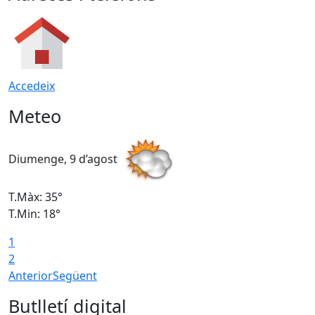
Accedeix
Meteo
Diumenge, 9 d’agost
D
T.Màx: 35°
T
T.Min: 18°
T
1
T
2
Anterior
Següent
Butlletí digital