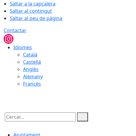
Saltar a la capçalera
Saltar al contingut
Saltar al peu de pàgina
Contactar
Idiomes
Català
Castellà
Anglès
Alemany
Francès
09.08.2026 | 02:41
Cercar:
Ajuntament