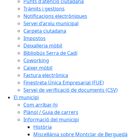
Punts d'atenció ciutadana
Tràmits i gestions
Notificacions electròniques
Servei d'arxiu municipal
Carpeta ciutadana
Impostos
Deixalleria mòbil
Bibliobús Serra de Cadí
Coworking
Caixer mòbil
Factura electrònica
Finestreta Única Empresarial (FUE)
Servei de verificació de documents (CSV)
El municipi
Com arribar-hi
Plànol / Guia de carrers
Informació del municipi
Història
Miscel·lània sobre Montclar de Berguedà