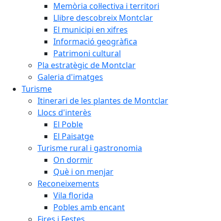
Memòria col·lectiva i territori
Llibre descobreix Montclar
El municipi en xifres
Informació geogràfica
Patrimoni cultural
Pla estratègic de Montclar
Galeria d'imatges
Turisme
Itinerari de les plantes de Montclar
Llocs d'interès
El Poble
El Paisatge
Turisme rural i gastronomia
On dormir
Què i on menjar
Reconeixements
Vila florida
Pobles amb encant
Fires i Festes