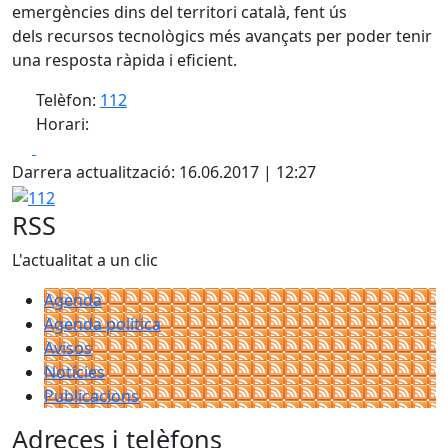
emergències dins del territori català, fent ús
dels recursos tecnològics més avançats per poder tenir
una resposta ràpida i eficient.
Telèfon:
112
Horari:
Facebook
X
Darrera actualització: 16.06.2017 | 12:27
112
RSS
L'actualitat a un clic
Agenda
Agenda política
Avisos
Notícies
Publicacions
Adreces i telèfons