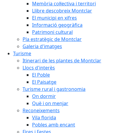
Memòria col·lectiva i territori
Llibre descobreix Montclar
El municipi en xifres
Informació geogràfica
Patrimoni cultural
Pla estratègic de Montclar
Galeria d'imatges
Turisme
Itinerari de les plantes de Montclar
Llocs d'interès
El Poble
El Paisatge
Turisme rural i gastronomia
On dormir
Què i on menjar
Reconeixements
Vila florida
Pobles amb encant
Fires i Festes