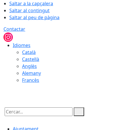
Saltar a la capçalera
Saltar al contingut
Saltar al peu de pàgina
Contactar
Idiomes
Català
Castellà
Anglès
Alemany
Francès
06.08.2026 | 19:26
Cercar:
Ajuntament