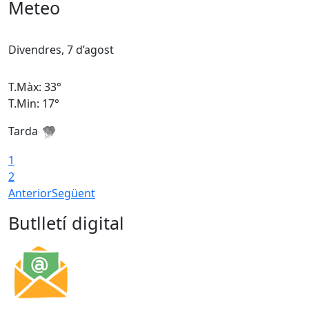
Meteo
Divendres, 7 d’agost
D
T.Màx: 33°
T
T.Min: 17°
T
Tarda
T
1
2
Anterior
Següent
Butlletí digital