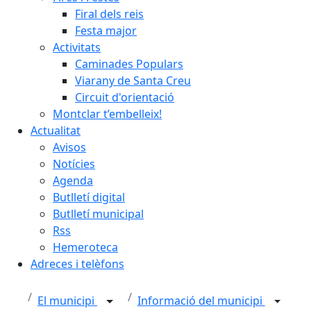
Firal dels reis
Festa major
Activitats
Caminades Populars
Viarany de Santa Creu
Circuit d'orientació
Montclar t’embelleix!
Actualitat
Avisos
Notícies
Agenda
Butlletí digital
Butlletí municipal
Rss
Hemeroteca
Adreces i telèfons
El municipi
Informació del municipi