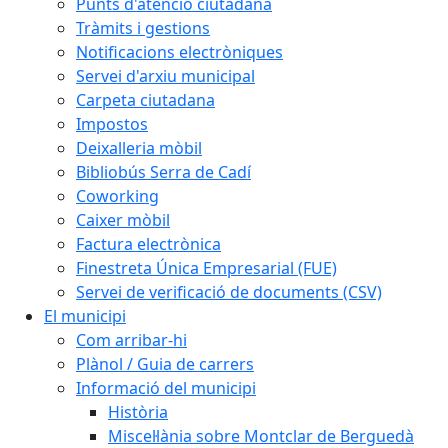
Punts d'atenció ciutadana
Tràmits i gestions
Notificacions electròniques
Servei d'arxiu municipal
Carpeta ciutadana
Impostos
Deixalleria mòbil
Bibliobús Serra de Cadí
Coworking
Caixer mòbil
Factura electrònica
Finestreta Única Empresarial (FUE)
Servei de verificació de documents (CSV)
El municipi
Com arribar-hi
Plànol / Guia de carrers
Informació del municipi
Història
Miscel·lània sobre Montclar de Berguedà