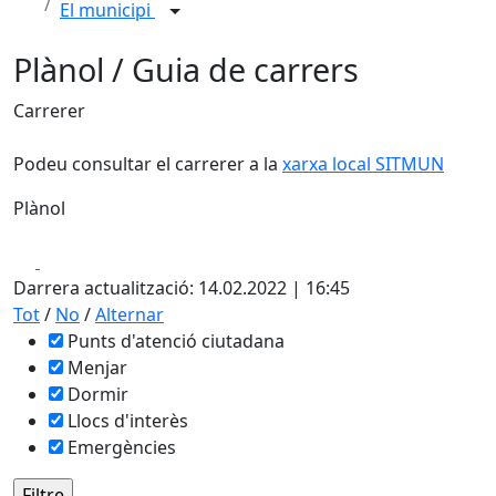
El municipi
Plànol / Guia de carrers
Carrerer
Podeu consultar el carrerer a la
xarxa local SITMUN
Plànol
Leaflet
| ©
OpenStreetMap
contributors
Facebook
X
+
Darrera actualització: 14.02.2022 | 16:45
−
Tot
/
No
/
Alternar
Punts d'atenció ciutadana
Menjar
Dormir
Llocs d'interès
Emergències