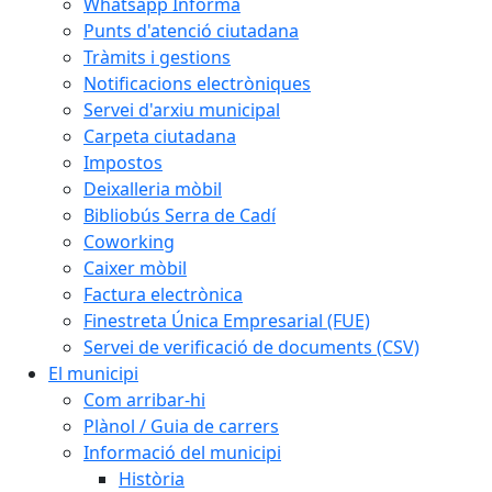
Whatsapp Informa
Punts d'atenció ciutadana
Tràmits i gestions
Notificacions electròniques
Servei d'arxiu municipal
Carpeta ciutadana
Impostos
Deixalleria mòbil
Bibliobús Serra de Cadí
Coworking
Caixer mòbil
Factura electrònica
Finestreta Única Empresarial (FUE)
Servei de verificació de documents (CSV)
El municipi
Com arribar-hi
Plànol / Guia de carrers
Informació del municipi
Història