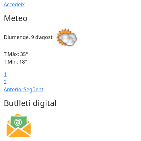
Accedeix
Meteo
Diumenge, 9 d’agost
D
T.Màx: 35°
T
T.Min: 18°
T
1
T
2
Anterior
Següent
Butlletí digital