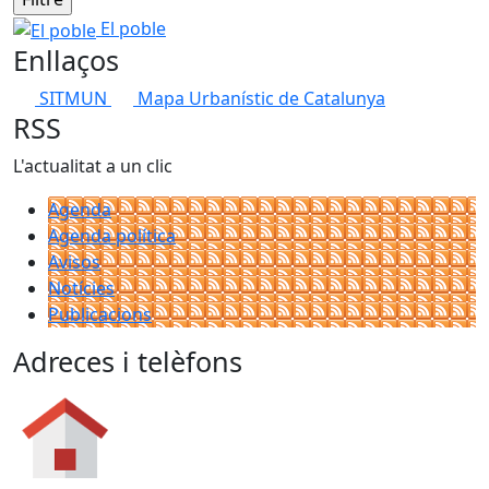
El poble
El poble
Enllaços
SITMUN
Mapa Urbanístic de Catalunya
RSS
L'actualitat a un clic
Agenda
Agenda política
Avisos
Notícies
Publicacions
Adreces i telèfons