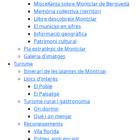
Miscel·lània sobre Montclar de Berguedà
Memòria col·lectiva i territori
Llibre descobreix Montclar
El municipi en xifres
Informació geogràfica
Patrimoni cultural
Pla estratègic de Montclar
Galeria d'imatges
Turisme
Itinerari de les plantes de Montclar
Llocs d'interès
El Poble
El Paisatge
Turisme rural i gastronomia
On dormir
Què i on menjar
Reconeixements
Vila florida
Pobles amb encant